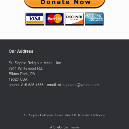
Our Address
St. Sophia Religious Assn., Inc.
7911 Whitewood Rd.
Elkins Park, PA
19027 USA
phone: 215-635-1555; email: st.sophiara@yahoo.com
St. Sophia Religious Association Of Ukrainian Catholics
A
SiteOrigin
Theme