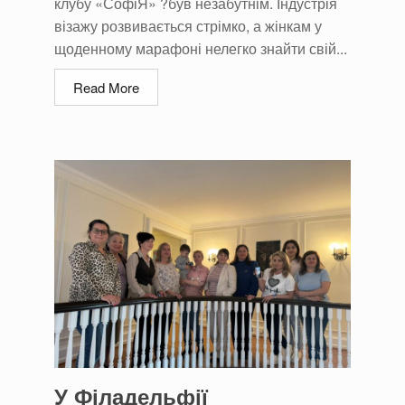
клубу «СофіЯ» ?був незабутнім. Індустрія
візажу розвивається стрімко, а жінкам у
щоденному марафоні нелегко знайти свій...
Read More
У Філадельфії