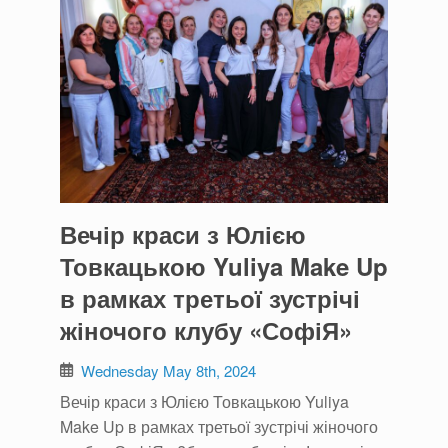
Вечір краси з Юлією
Товкацькою Yuliya Make Up
в рамках третьої зустрічі
жіночого клубу «СофіЯ»
Wednesday May 8th, 2024
Вечір краси з Юлією Товкацькою Yuliya
Make Up в рамках третьої зустрічі жіночого