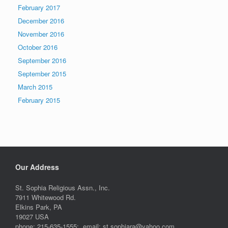
February 2017
December 2016
November 2016
October 2016
September 2016
September 2015
March 2015
February 2015
Our Address
St. Sophia Religious Assn., Inc.
7911 Whitewood Rd.
Elkins Park, PA
19027 USA
phone: 215-635-1555; email: st.sophiara@yahoo.com