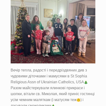
Вечір тепла, радості і передріздвяних див з
чудовими діточками і мамусями в St Sophia
Religious Assn of Ukrainian Catholics, USA
Разом майстеркували ялинкові прикраси і
шопки, вітали св. Миколая, який приніс гостинці
усім чемним маляткам (і матусям теж
) і
ласували смаколиками