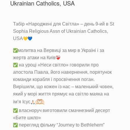
Ukrainian Catholics, USA
Табір «Народжені для Світла» – день 9-ий в St
Sophia Religious Assn of Ukrainian Catholics,
USA
молитва на Вервиці за мир в Україні і за
жертв атаки на Київ
на уроці «Неси світло» говорили про
апостола Павла, його навернення, порятунок
команди корабля і просвічення поган.
Вирішили, що кожен із нас – маленький човен,
який у морі життя прямує на світло маяка на
імʼя Ісус
власноруч виготовили смачнезний десерт
«Бите шкло»
перегляд фільму “Journey to Bethlehem”