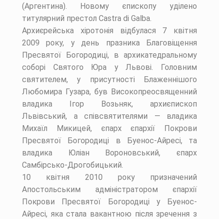
(Аргентина). Новому єпископу уділено
титулярний престол Castra di Galba.
Архиєрейська хіротонія відбулася 7 квітня
2009 року, у день празника Благовіщення
Пресвятої Богородиці, в архикатедральному
соборі Святого Юра у Львові. Головним
святителем, у присутності Блаженнішого
Любомира Гузара, був Високопреосвященний
владика Ігор Возьняк, архиєпископ
Львівський, а співсвятителями — владика
Михаїл Микицей, єпарх єпархії Покрови
Пресвятої Богородиці в Буенос-Айресі, та
владика Юліан Вороновський, єпарх
Самбірсько-Дрогобицький.
10 квітня 2010 року призначений
Апостольським адміністратором єпархії
Покрови Пресвятої Богородиці у Буенос-
Айресі, яка стала вакантною після зречення з