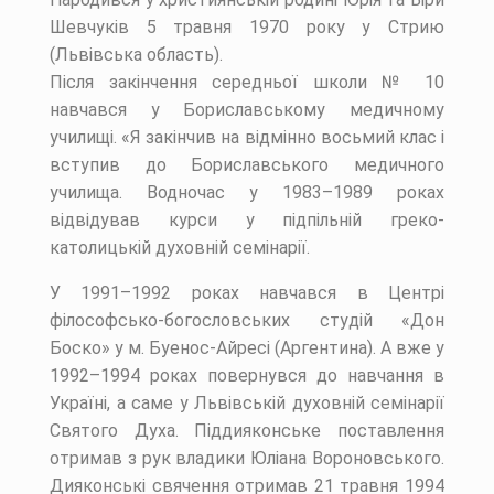
Шевчуків 5 травня 1970 року у Стрию
(Львівська область).
Після закінчення середньої школи № 10
навчався у Бориславському медичному
училищі. «Я закінчив на відмінно восьмий клас і
вступив до Бориславського медичного
училища. Водночас у 1983–1989 роках
відвідував курси у підпільній греко-
католицькій духовній семінарії.
У 1991–1992 роках навчався в Центрі
філософсько-богословських студій «Дон
Боско» у м. Буенос-Айресі (Аргентина). А вже у
1992–1994 роках повернувся до навчання в
Україні, а саме у Львівській духовній семінарії
Святого Духа. Піддияконське поставлення
отримав з рук владики Юліана Вороновського.
Дияконські свячення отримав 21 травня 1994