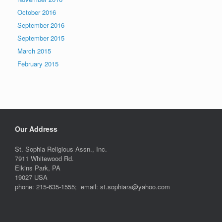
October 2016
September 2016
September 2015
March 2015
February 2015
Our Address
St. Sophia Religious Assn., Inc.
7911 Whitewood Rd.
Elkins Park, PA
19027 USA
phone: 215-635-1555; email: st.sophiara@yahoo.com