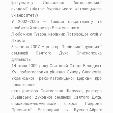
факультету Львівської богословської
академії (відтак Українського католицького
університету).
У 2002–2005 — Голова секретаріату та
особистий секретар Блаженнішого
Любомира Гузара, керівник Патріаршої курії у
Львові.
З червня 2007 — ректор Львівської духовної
семінарії Святого Духа. Єпископська
діяльність
14 січня 2009 року Святіший Отець Венедикт
XVI поблагословив рішення Синоду Єпископів
Української Греко-Католицької Церкви про
призначення
отця-доктора Святослава Шевчука, ректора
Львівської духовної семінарії Святого Духа,
єпископом-помічником єпархії Покрови
Пресвятої Богородиці в Буенос-Айресі