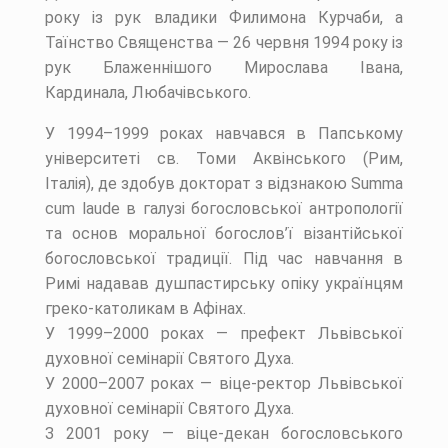
року із рук владики Филимона Курчаби, а
Таїнство Священства — 26 червня 1994 року із
рук Блаженнішого Мирослава Івана,
Кардинала, Любачівського.
У 1994–1999 роках навчався в Папському
університеті св. Томи Аквінського (Рим,
Італія), де здобув докторат з відзнакою Summa
cum laude в галузі богословської антропології
та основ моральної богослов’ї візантійської
богословської традиції. Під час навчання в
Римі надавав душпастирську опіку українцям
греко-католикам в Афінах.
У 1999–2000 роках — префект Львівської
духовної семінарії Святого Духа.
У 2000–2007 роках — віце-ректор Львівської
духовної семінарії Святого Духа.
З 2001 року — віце-декан богословського