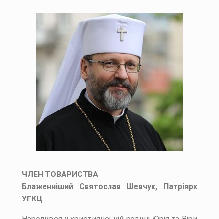
ЧЛЕН ТОВАРИСТВА
Блаженніший Святослав Шевчук, Патріярх
УГКЦ
Народився у християнській родині Юрія та Віри