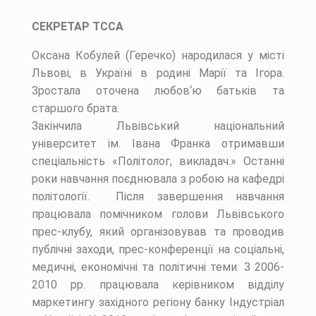
СЕКРЕТАР ТССА
Оксана Кобулей (Геречко) народилася у місті
Львові, в Україні в родині Марії та Ігора.
Зростала оточена любов‘ю батьків та
старшого брата.
Закінчила Львівський національний
університет ім. Івана Франка отримавши
спеціальність «Політолог, викладач.» Останні
роки навчання поєднювала з робою на кафедрі
політології. Після завершення навчання
працювала помічником голови Львівського
прес-клубу, який організовував та проводив
публічні заходи, прес-конференції на соціальні,
медичні, економічні та політичні теми. З 2006-
2010 рр. працювала керівником відділу
маркетингу західного регіону банку Індустріал