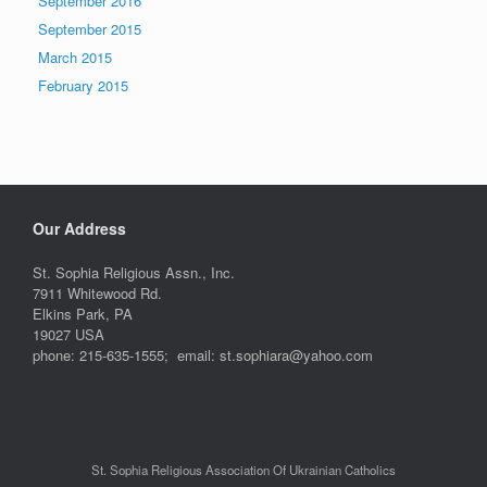
September 2016
September 2015
March 2015
February 2015
Our Address
St. Sophia Religious Assn., Inc.
7911 Whitewood Rd.
Elkins Park, PA
19027 USA
phone: 215-635-1555; email: st.sophiara@yahoo.com
St. Sophia Religious Association Of Ukrainian Catholics