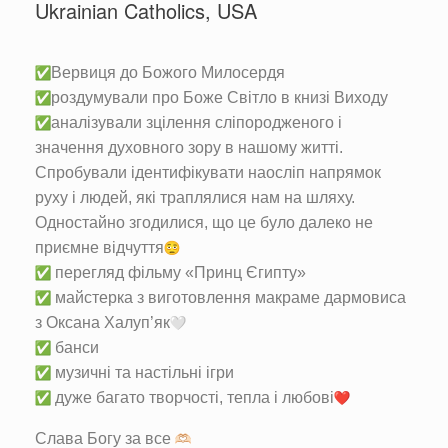
Ukrainian Catholics, USA
Вервиця до Божого Милосердя
роздумували про Боже Світло в книзі Виходу
аналізували зцілення сліпородженого і
значення духовного зору в нашому житті.
Спробували ідентифікувати наосліп напрямок
руху і людей, які траплялися нам на шляху.
Одностайно згодилися, що це було далеко не
приємне відчуття
перегляд фільму «Принц Єгипту»
майстерка з виготовлення макраме дармовиса
з Оксана Халуп’як
банси
музичні та настільні ігри
дуже багато творчості, тепла і любові
Слава Богу за все