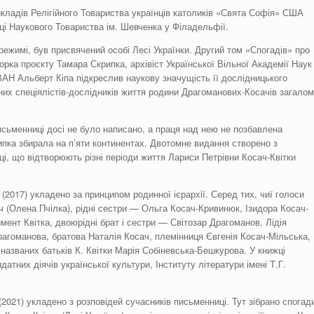
икладів Релігійного Товариства українців католиків «Свята Софія» США
аці Наукового Товариства ім. Шевченка у Філадельфії.
режимі, був присвячений особі Лесі Українки. Другий том «Спогадів» про
рка проєкту Тамара Скрипка, архівіст Української Вільної Академії Наук
АН Альберт Кіпа підкреслив наукову значущість її дослідницького
их спеціялістів-дослідників життя родини Драгоманових-Косачів загалом
письменниці досі не було написано, а праця над нею не позбавлена
пка збирала на п’яти континентах. Двотомне видання створено з
і, що відтворюють різні періоди життя Лариси Петрівни Косач-Квітки
2017) укладено за принципом родинної ієрархії. Серед тих, чиї голоси
ч (Олена Пчілка), рідні сестри — Ольга Косач-Кривинюк, Ізидора Косач-
ент Квітка, двоюрідні брат і сестри — Світозар Драгоманов, Лідія
гоманова, братова Наталія Косач, племінниця Євгенія Косач-Мільська,
названих батьків К. Квітки Марія Собіневська-Бешкурова. У книжці
тних діячів української культури, Інституту літератури імені Т.Г.
2021) укладено з розповідей сучасників письменниці. Тут зібрано спогад