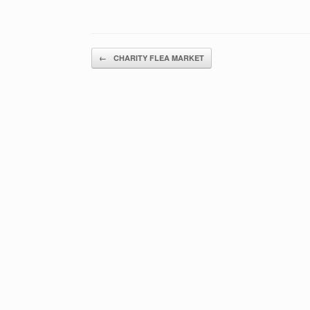
Post navigation
←
CHARITY FLEA MARKET