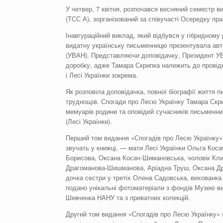
У четвер, 7 квітня, розпочався весняний семестр в
(ТСС А), зорганізований за співучасті Осередку пр
Інавгураційний виклад, який відбувся у гібридному 
видатну українську письменницю презентувала авто
(УВАН). Представляючи доповідачку, Президент УВ
доробку, адже Тамара Скрипка належить до провідн
і Лесі Українки зокрема.
Як розповіла доповідачка, повної біографії життя 
труднощів. Спогади про Лесю Українку Тамара Скри
мемуарів родини та оповідей сучасників письменниц
(Лесі Українки).
Перший том видання «Спогадів про Лесю Українку» (
звучать у книжці, — мати Лесі Українки Ольга Коса
Борисова, Оксана Косач-Шимановська, чоловік Клим
Драгоманова-Шишманова, Аріадна Труш, Оксана Дра
дочка сестри у третіх Олена Садовська, вихованка 
подано унікальні фотоматеріали з фондів Музею вида
Шевченка НАНУ та з приватних колекцій.
Другий том видання «Спогадів про Лесю Українку» (