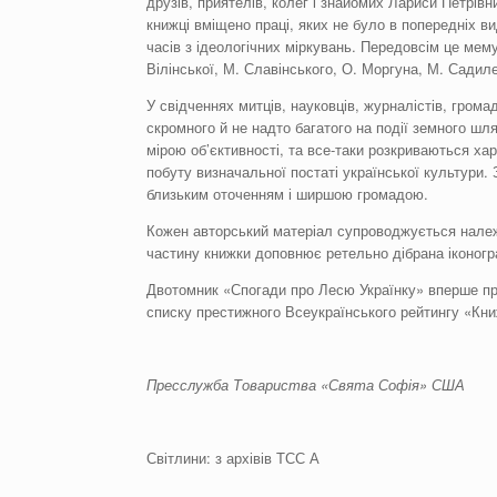
друзів, приятелів, колег і знайомих Лариси Петрівни
книжці вміщено праці, яких не було в попередніх в
часів з ідеологічних міркувань. Передовсім це мему
Вілінської, М. Славінського, О. Моргуна, М. Садил
У свідченнях митців, науковців, журналістів, громад
скромного й не надто багатого на події земного шля
мірою об’єктивності, та все-таки розкриваються хар
побуту визначальної постаті української культури.
близьким оточенням і ширшою громадою.
Кожен авторський матеріал супроводжується належ
частину книжки доповнює ретельно дібрана іконогра
Двотомник «Спогади про Лесю Українку» вперше пре
списку престижного Всеукраїнського рейтингу «Кни
Пресслужба Товариства «Свята Софія» США
Світлини: з архівів ТСС А