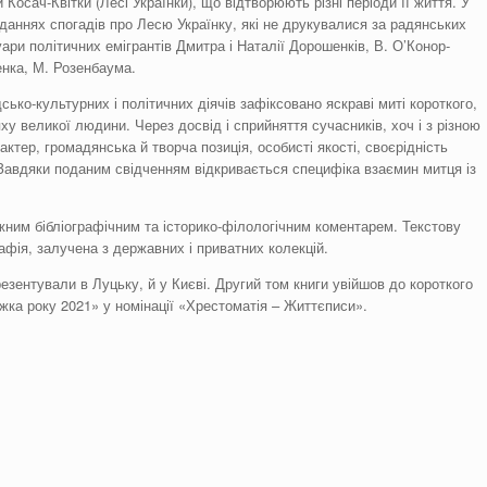
 Косач-Квітки (Лесі Українки), що відтворюють різні періоди її життя. У
иданнях спогадів про Лесю Українку, які не друкувалися за радянських
ари політичних емігрантів Дмитра і Наталії Дорошенків, В. О’Конор-
енка, М. Розенбаума.
сько-культурних і політичних діячів зафіксовано яскраві миті короткого,
ху великої людини. Через досвід і сприйняття сучасників, хоч і з різною
актер, громадянська й творча позиція, особисті якості, своєрідність
 Завдяки поданим свідченням відкривається специфіка взаємин митця із
ним бібліографічним та історико-філологічним коментарем. Текстову
фія, залучена з державних і приватних колекцій.
зентували в Луцьку, й у Києві. Другий том книги увійшов до короткого
жка року 2021» у номінації «Хрестоматія – Життєписи».