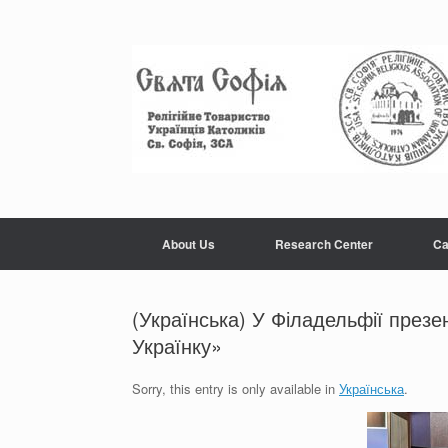
Skip
to
content
About Us
Research Center
Ca
(Українська) У Філадельфії през
Українку»
Sorry, this entry is only available in
Українська
.