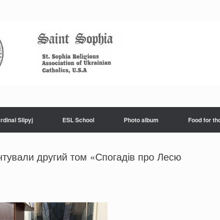
rdinal Slipyj
ESL School
Photo album
Food for th
ентували другий том «Спогадів про Лесю