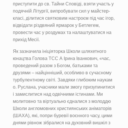
приступити до св. Тайни Сповіді, взяти участь у
подячній Літургії, випробувати сил у майстер-
класі, ділитися святковим настроєм під час ігор,
відвідати різдвяний ярмарок у Бетлегем,
провести час у роздумах та налаштуватися на
прихід Месії.
Як зазначила ініціяторка Школи шляхетного
юнацтва Голова ТСС А Ірина Іванкович, «час,
проведений разом з Богом, батьками та
друзями – найцінніший, особливо в сучасному
турбулентному світі. Завдяки глибоким наукам
о. Руслана, учасники мали змогу призупинитися
і замислитися над одвічними істинами. Ми
молитовно та віртуально єдналися з молоддю
Школи англомовних християнських аніматорів
(ШАХА), які, попри буревії воєнного часу, цими
днями рівнож зібралися на духовний вишкіл з