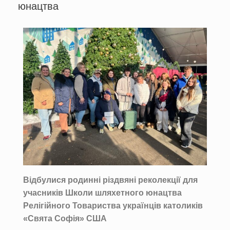
юнацтва
Відбулися родинні
p
іздвяні реколекції для
учасників Школи шляхетного юнацтва
Релігійного Товариства українців католиків
«Свята Софія» США