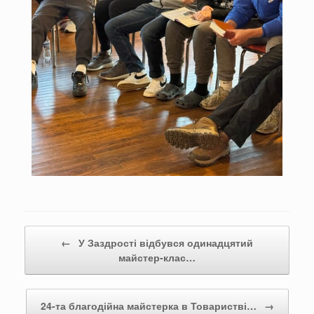
Post navigation
←
У Заздрості відбувся одинадцятий
майстер-клас…
24-та благодійна майстерка в Товаристві…
→