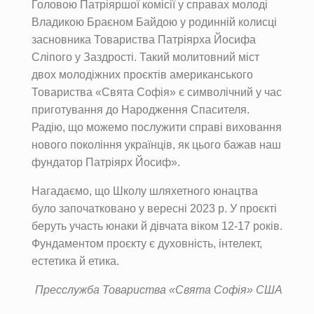
Головою Патріяршої комісії у справах молоді
Владикою Браєном Байдою у родинній колисці
засновника Товариства Патріярха Йосифа
Сліпого у Заздрості. Такий молитовний міст
двох молодіжних проєктів американського
Товариства «Свята Софія» є символічний у час
приготування до Народження Спасителя.
Радію, що можемо послужити справі виховання
нового покоління українців, як цього бажав наш
фундатор Патріярх Йосиф».
Нагадаємо, що Школу шляхетного юнацтва
було започатковано у вересні 2023 р. У проєкті
беруть участь юнаки й дівчата віком 12-17 років.
Фундаментом проєкту є духовність, інтелект,
естетика й етика.
Пресслужба Товариства «Свята Софія» США