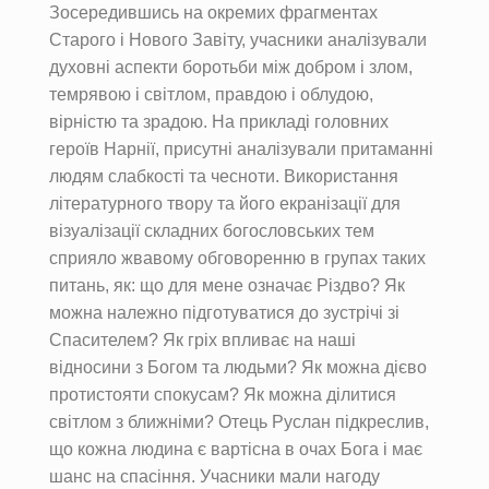
Зосередившись на окремих фрагментах
Старого і Нового Завіту, учасники аналізували
духовні аспекти боротьби між добром і злом,
темрявою і світлом, правдою і облудою,
вірністю та зрадою. На прикладі головних
героїв Нарнії, присутні аналізували притаманні
людям слабкості та чесноти. Використання
літературного твору та його екранізації для
візуалізації складних богословських тем
сприяло жвавому обговоренню в групах таких
питань, як: що для мене означає Різдво? Як
можна належно підготуватися до зустрічі зі
Спасителем? Як гріх впливає на наші
відносини з Богом та людьми? Як можна дієво
протистояти спокусам? Як можна ділитися
світлом з ближніми? Отець Руслан підкреслив,
що кожна людина є вартісна в очах Бога і має
шанс на спасіння. Учасники мали нагоду