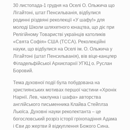
30 листопада-1 грудня на Оселі О. Ольжича що
Лігайтоні, штат Пенсильванія, відбулися
родинні різдвяні реколекції «У шафу!» для
молоді Школи шляхетного юнацтва, що діє при
Релігійному Товаристві українців католиків
«Свята Софія» США (ТССА). Реколекційні
науки, що відбулися на Оселі ім. О. Ольжича у
Лігайтоні (штат Пенсильванія), вів віце-канцлер
Філадельфійської Архиєпархії УГКЦ о. Руслан
Боровий.
Тема духовної події була побудована на
християнських мотивах першої частини «Хронік
Нарнії. Лев, чаклунка і шафа» авторства
англійського письменника Клайва Стейплза
Льюїса. Духовні науки реколектанта – це
богословський розріз історії гріхопадіння Адама
і Єви до жертви й відкуплення Божого Сина.