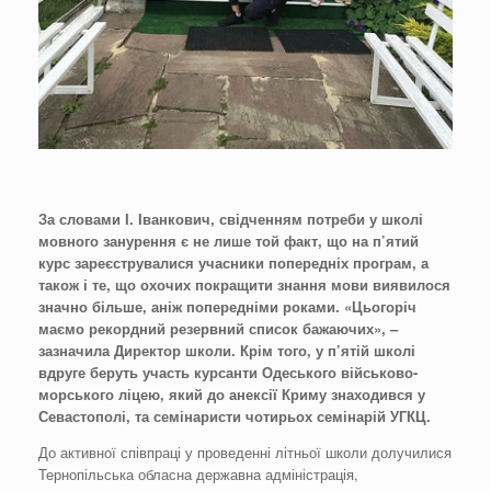
За словами І. Іванкович, свідченням потреби у школі
мовного занурення є не лише той факт, що на п
’
ятий
курс зареєструвалися учасники попередніх програм, а
також і те, що охочих покращити знання мови виявилося
значно більше, аніж попередніми роками. «Цьогоріч
маємо рекордний резервний список бажаючих», –
зазначила Директор школи. Крім того, у п’ятій школі
вдруге беруть участь курсанти Одеського військово-
морського ліцею, який до анексії Криму знаходився у
Севастополі, та семінаристи чотирьох семінарій УГКЦ.
До активної співпраці у проведенні літньої школи долучилися
Тернопільська обласна державна адміністрація,