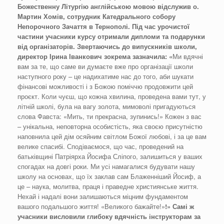
Божественну Літургію англійською мовою відслужив о.
Мартин Хомів, сотрудник Катедрального собору
Непорочного Зачаття в Тернополі. Під час урочистої
частини учасники курсу отримали дипломи та подарунки
від організаторів. Звертаючись до випускників школи,
директор Ірина Іванкович зокрема зазначила: «
Ми вдячні
вам за те, що саме ви думаєте вже про організації школи
наступного року – це надихатиме нас до того, аби шукати
фінансові можливості і з Божою поміччю продовжити цей
проєкт. Коли чуєш, що кожна хвилина, проведена вами тут, у
літній школі, була на вагу золота, мимоволі пригадуються
слова Фавста: «Мить, ти прекрасна, зупинись!» Кожен з вас
– унікальна, неповторна особистість, яка своєю присутністю
наповнила цей дім осяйним світлом Божої любові, і за це вам
велике спасибі. Сподіваємося, що час, проведений на
батьківщині Патріярха Йосифа Сліпого, залишиться у ваших
спогадах на довгі роки. Ми усі намагалися будувати нашу
школу на основах, що їх заклав сам Блаженніший Йосиф, а
це – наука, молитва, праця і праведне християнське життя.
Нехай і надалі вони залишаються міцним фундаментом
вашого подальшого життя! «Великого бажайте!»
!» Самі ж
учасники висловили глибоку вдячність інструкторам за