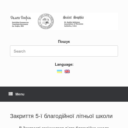
Skip
to
content
Пошук
Search
for:
Language:
Menu
Закриття 5-ї благодійної літньої школи
В Заздрості закінчилася п
’
ята благодійна школа