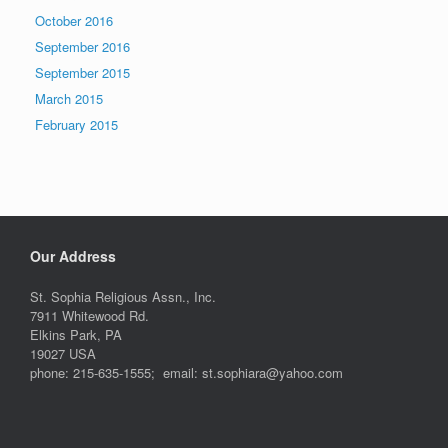
October 2016
September 2016
September 2015
March 2015
February 2015
Our Address
St. Sophia Religious Assn., Inc.
7911 Whitewood Rd.
Elkins Park, PA
19027 USA
phone: 215-635-1555; email: st.sophiara@yahoo.com