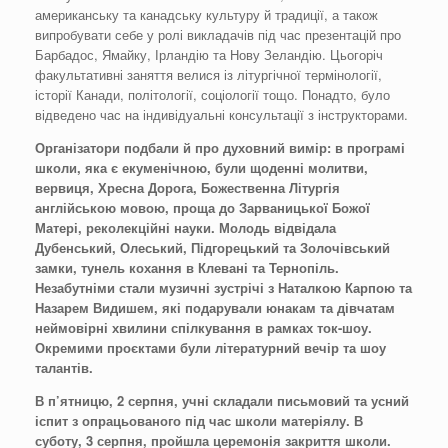
американську та канадську культуру й традиції, а також
випробувати себе у ролі викладачів під час презентацій про
Барбадос, Ямайку, Ірландію та Нову Зеландію. Цьогоріч
факультативні заняття велися із літургічної термінології,
історії Канади, політології, соціології тощо. Понадто, було
відведено час на індивідуальні консультації з інструкторами.
Організатори подбали й про духовний вимір: в програмі
школи, яка є екуменічною, були щоденні молитви,
вервиця, Хресна Дорога, Божественна Літургія
англійською мовою, проща до Зарваницької Божої
Матері, реколекційні науки. Молодь відвідала
Дубенський, Олеський, Підгорецький та Золочівський
замки, тунель кохання в Клевані та Тернопіль.
Незабутніми стали музичні зустрічі з Наталкою Карпою та
Назарем Видишем, які подарували юнакам та дівчатам
неймовірні хвилини спілкування в рамках ток-шоу.
Окремими проєктами були літературний вечір та шоу
талантів.
В п
’
ятницю, 2 серпня, учні складали письмовий та усний
іспит з опрацьованого під час школи матеріялу. В
суботу, 3 серпня, пройшла церемонія закриття школи.