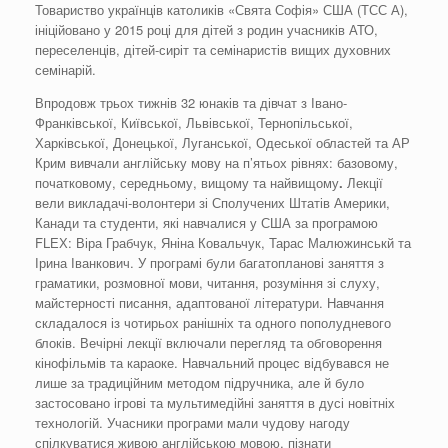
Товариство українців католиків «Свята Софія» США (ТСС А),
ініційовано у 2015 році для дітей з родин учасників АТО,
переселенців, дітей-сиріт та семінаристів вищих духовних
семінарій.
Впродовж трьох тижнів 32 юнаків та дівчат з Івано-
Франківської, Київської, Львівської, Тернопільської,
Харківської, Донецької, Луганської, Одеської областей та АР
Крим вивчали англійську мову на п’ятьох рівнях: базовому,
початковому, середньому, вищому та найвищому
.
Лекції
вели викладачі-волонтери зі Сполучених Штатів Америки,
Канади та студенти, які навчалися у США за програмою
FLЕХ: Віра Грабчук, Яніна Ковальчук, Тарас Малюжинськй та
Ірина Іванкович. У програмі були багатопланові заняття з
граматики, розмовної мови, читання, розуміння зі слуху,
майстерності писання, адаптованої літератури. Навчання
складалося із чотирьох ранішніх та одного пополудневого
блоків. Вечірні лекції включали перегляд та обговорення
кінофільмів та караоке. Навчальний процес відбувався не
лише за традиційним методом підручника, але й було
застосовано ігрові та мультимедійні заняття в дусі новітніх
технологій. Учасники програми мали чудову нагоду
спілкуватися живою англійською мовою, пізнати