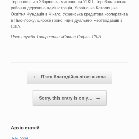
Тернопільсько-Зборівська митрополія УГКЦ, Теребовлянська
районна державна адміністрація, Українська Католицька
Освітня Фундація в Чікаґо, Українська кредитова кооператива
в Нью-Йорку, широке гроно індивідуальних жертводавців в
США.
Прес-служба Товариства «Свята Софія» США
Post navigation
←
П’ята благодійна літня школа
Sorry, this entry is only…
→
Архів статей
July 2026