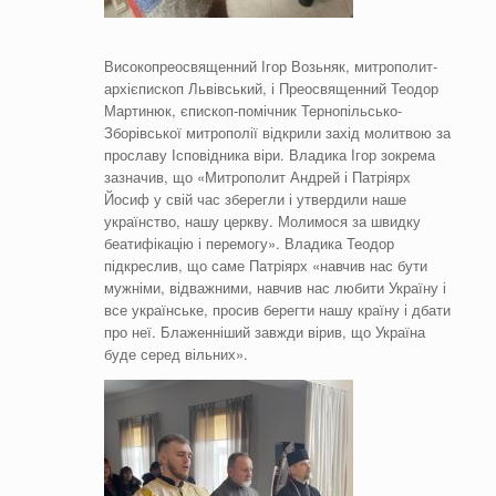
Високопреосвященний Ігор Возьняк, митрополит-
архієпископ Львівський, і Преосвященний Теодор
Мартинюк, єпископ-помічник Тернопільсько-
Зборівської митрополії відкрили захід молитвою за
прославу Ісповідника віри. Владика Ігор зокрема
зазначив, що «Митрополит Андрей і Патріярх
Йосиф у свій час зберегли і утвердили наше
українство, нашу церкву. Молимося за швидку
беатифікацію і перемогу». Владика Теодор
підкреслив, що саме Патріярх «навчив нас бути
мужніми, відважними, навчив нас любити Україну і
все українське, просив берегти нашу країну і дбати
про неї. Блаженніший завжди вірив, що Україна
буде серед вільних».