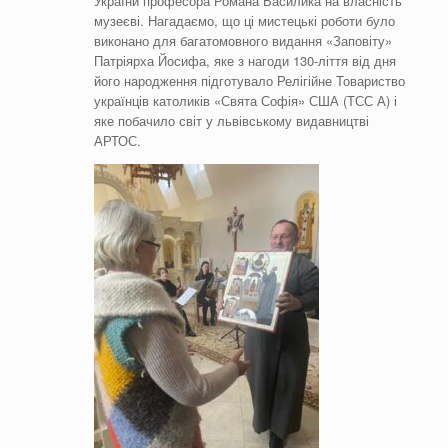
України професора Романа Василика на власність
музеєві. Нагадаємо, що ці мистецькі роботи було
виконано для багатомовного видання «Заповіту»
Патріярха Йосифа, яке з нагоди 130-ліття від дня
його народження підготувало Релігійне Товариство
українців католиків «Свята Софія» США (ТСС А) і
яке побачило світ у львівському видавництві
АРТОС.