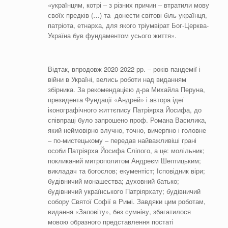
«українцям, котрі – з різних причин – втратили мову
своїх предків (…) та донести світові біль українця,
патріота, етнарха, для якого тріумвірат Бог-Церква-
Україна був фундаментом усього життя».
Відтак, впродовж 2020-2022 рр. – років пандемії і
війни в Україні, велись роботи над виданням
збірника. За рекомендацією д-ра Михайла Перуна,
президента Фундації «Андрей» і автора ідеї
іконографічного життєпису Патріярха Йосифа, до
співпраці було запрошено проф. Романа Василика,
який неймовірно влучно, точно, вичерпно і головне
– по-мистецькому – передав найважливіші грані
особи Патріярха Йосифа Сліпого, а це: молільник;
покликаний митрополитом Андреєм Шептицьким;
викладач та богослов; екументіст; Ісповідник віри;
будівничий монашества; духовний батько;
будівничий українського Патріярхату; будівничий
собору Святої Софії в Римі. Завдяки цим роботам,
видання «Заповіту», без сумніву, збагатилося
мовою образного представлення постаті