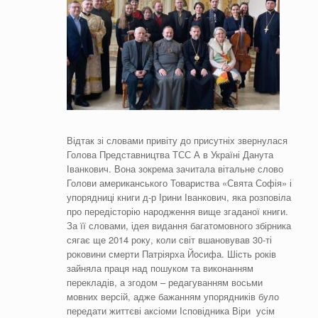
Відтак зі словами привіту до присутніх звернулася
Голова Представництва ТСС А в Україні Данута
Іванкович. Вона зокрема зачитала вітальне слово
Голови американського Товариства «Свята Софія» і
упорядниці книги д-р Ірини Іванкович, яка розповіла
про передісторію народження вище згаданої книги.
За її словами, ідея видання багатомовного збірника
сягає ще 2014 року, коли світ вшановував 30-ті
роковини смерти Патріярха Йосифа. Шість років
зайняла праця над пошуком та виконанням
перекладів, а згодом – редагуванням восьми
мовних версій, адже бажанням упорядників було
передати життєві аксіоми Ісповідника Віри усім