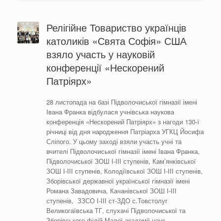
Релігійне Товариство українців
католиків «Свята Софія» США
взяло участь у науковій
конференції «Нескорений
Патріярх»
28 листопада на базі Підволочиської гімназії імені
Івана Франка відбулася учнівська наукова
конференція «Нескорений Патріярх» з нагоди 130-ї
річниці від дня народження Патріарха УГКЦ Йосифа
Сліпого. У цьому заході взяли участь учні та
вчителі Підволочиської гімназії імені Івана Франка,
Підволочиської ЗОШ І-ІІІ ступенів, Кам’янківської
ЗОШ І-ІІІ ступенів, Колодіївської ЗОШ І-ІІІ ступенів,
Зборівської державної української гімназії імені
Романа Завадовича, Качанівської ЗОШ І-ІІІ
ступенів, ЗЗСО І-ІІІ ст-ЗДО с.Товстолуг
Великогаївська ТГ, слухачі Підволочиської та
Зборівського філій Малої академії наук