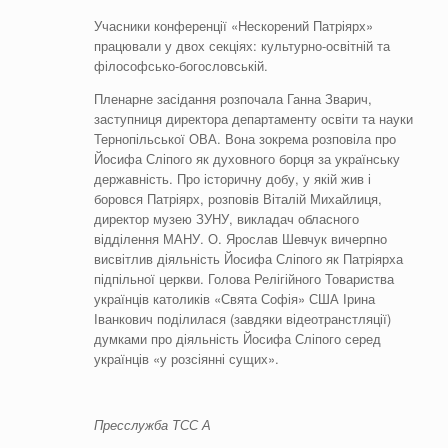
Учасники конференції «Нескорений Патріярх»
працювали у двох секціях: культурно-освітній та
філософсько-богословській.
Пленарне засідання розпочала Ганна Зварич,
заступниця директора департаменту освіти та науки
Тернопільської ОВА. Вона зокрема розповіла про
Йосифа Сліпого як духовного борця за українську
державність. Про історичну добу, у якій жив і
боровся Патріярх, розповів Віталій Михайлиця,
директор музею ЗУНУ, викладач обласного
відділення МАНУ. О. Ярослав Шевчук вичерпно
висвітлив діяльність Йосифа Сліпого як Патріярха
підпільної церкви. Голова Релігійного Товариства
українців католиків «Свята Софія» США Ірина
Іванкович поділилася (завдяки відеотранстляції)
думками про діяльність Йосифа Сліпого серед
українців «у розсіянні сущих».
Пресслужба ТСС А