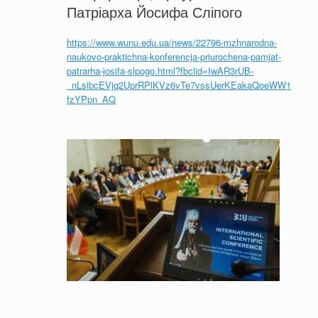
Патріарха Йосифа Сліпого
https://www.wunu.edu.ua/news/22796-mzhnarodna-
naukovo-praktichna-konferencja-priurochena-pamjat-
patrarha-josifa-slpogo.html?fbclid=IwAR3rUB-
_nLsibcEVjq2UprRPlKVz6vTe7vssUerKEakaQoeWW1
fzYPpn_AQ