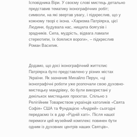
Ісповідника Віри. У своєму слові мистець детально
представив тематику іконографічних робіт;
символи, на які звертав увагу, і підкреслив, що у
кожному творі є ікона. «Харизма Патріярха, цієї
Людини, будувала нас, нищила боягузів і
зрадників. Сила, мудрість, відвага ламали
стереотипи, їх боялися вороги», – підкреслив
Роман Василик.
Додамо, що досі іконографічний життєпис
Патріярха було представлено у різних містах
України. Як зазначив Михайло Перун, «ці
іконографічні роботи уже розпочали свою духовно-
мистецьку мандрівку, бо були використані у
декількох мистецьких проєктах. Спільно з
Релігійним Товариством українців католиків «Свята
Софія» США та Фундацією «Андрей» сьогодні
передаємо їх в дар «Рідній хаті». Після нашої
перемоги цей музейний комплекс повинен бути
одним із духовних центрів наших Святців».