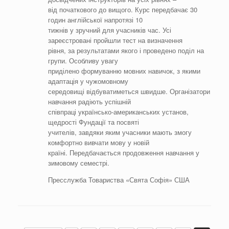
від початкового до вищого. Курс передбачає 30
годин англійської напротязі 10
тижнів у зручний для учасників час. Усі
зареєстровані пройшли тест на визначення
рівня, за результатами якого і проведено поділ на
групи. Особливу увагу
приділено формуванню мовних навичок, з якими
адаптація у чужомовному
середовищі відбуватиметься швидше. Організатори
навчання радіють успішній
співпраці українсько-американських установ,
щедрості Фундації та посвяті
учителів, завдяки яким учасники мають змогу
комфортно вивчати мову у новій
країні. Передбачається продовження навчання у
зимовому семестрі.
Пресслужба Товариства «Свята Софія» США