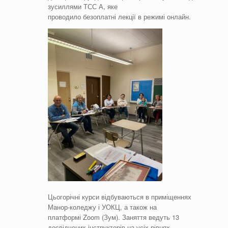
зусиллями ТСС А, яке
проводило безоплатні лекції в режимі онлайн.
Цьогорічні курси відбуваються в приміщеннях
Манор-коледжу і УОКЦ, а також на
платформі Zoom (Зум). Заняття ведуть 13
досвідчених інструкторів на усіх рівнях –