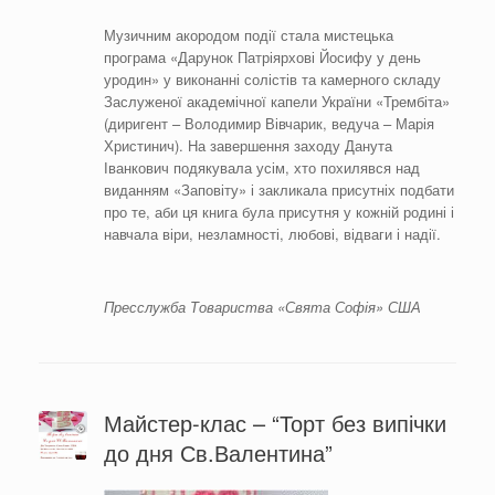
Музичним акородом події стала мистецька
програма «Дарунок Патріярхові Йосифу у день
уродин» у виконанні солістів та камерного складу
Заслуженої академічної капели України «Трембіта»
(диригент – Володимир Вівчарик, ведуча – Марія
Христинич). На завершення заходу Данута
Іванкович подякувала усім, хто похилявся над
виданням «Заповіту» і закликала присутніх подбати
про те, аби ця книга була присутня у кожній родині і
навчала віри, незламності, любові, відваги і надії.
Пресслужба Товариства «Свята Софія» США
Майстер-клас – “Торт без випічки
до дня Св.Валентина”