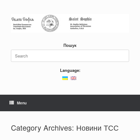
Skip
to
content
Пошук
Search
for:
Language:
Menu
Category Archives:
Новини ТСС