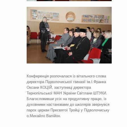
Конференція розпочалася із вітального слова
директора Підволочиської гімназії ім.І.Франка
Оксани КОЦІЙ, заступниці директора
Тернопільської МАН України Світлани ШТУКИ.
Благословивши усіх на продуктивну працю, із
духовними настановами до школярів звернувся
парох церкви Пресвятої Тройці у Підволочиську
о.Михайло Валійон.