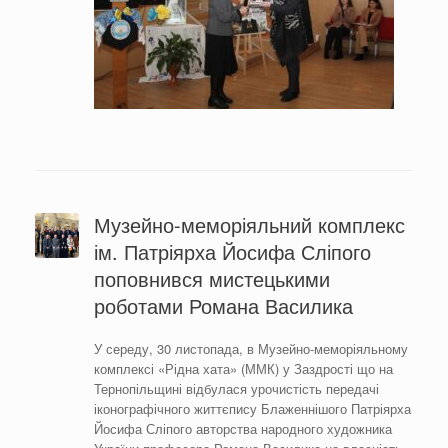
Музейно-меморіяльний комплекс
ім. Патріярха Йосифа Сліпого
поповнився мистецькими
роботами Романа Василика
У середу, 30 листопада, в Музейно-меморіяльному
комплексі «Рідна хата» (ММК) у Заздрості що на
Тернопільщині відбулася урочистість передачі
іконографічного життєпису Блаженнішого Патріярха
Йосифа Сліпого авторства народного художника