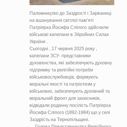
Паломництво до Заздрості і Зарваниці
на вшанування світлої пам’яті
Патріярха Йосифа Сліпого здійснили
військові капелани в Збройних Силах
України .
Сьогодні , 17 червня 2025 року ,
капелани ЗСУ- представники
духовенства, які забезпечують духовну
підтримку та релігійні потреби
військовослужбовців, формують
моральні якості та патріотизм у
військових, забезпечують духовний та
моральний фронт для захисників,
відвідали родинну посілість Патріярха
Йосифа Сліпого (1892-1984) що у селі
Заздрість на Тернопільщині.
Голова Представництва Релігійного