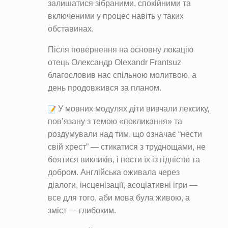
залишатися зібраними, спокійними та
включеними у процес навіть у таких
обставинах.
Після повернення на основну локацію
отець Олександр Olexandr Frantsuz
благословив нас спільною молитвою, а
день продовжився за планом.
У мовних модулях діти вивчали лексику,
пов’язану з темою «покликання» та
роздумували над тим, що означає “нести
свій хрест” — стикатися з труднощами, не
боятися викликів, і нести їх із гідністю та
добром. Англійська оживала через
діалоги, інсценізації, асоціативні ігри —
все для того, аби мова була живою, а
зміст — глибоким.