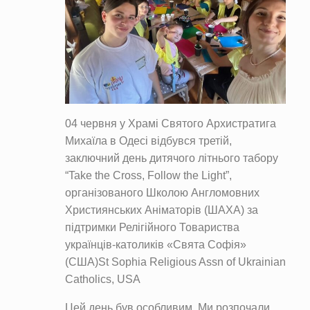
04 червня у Храмі Святого Архистратига
Михаїла в Одесі відбувся третій,
заключний день дитячого літнього табору
“Take the Cross, Follow the Light”,
організованого Школою Англомовних
Християнських Аніматорів (ШАХА) за
підтримки Релігійного Товариства
українців-католиків «Свята Софія»
(США)St Sophia Religious Assn of Ukrainian
Catholics, USA
Цей день був особливим. Ми розпочали