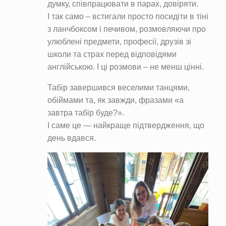
думку, співпрацювати в парах, довіряти.
І так само – встигали просто посидіти в тіні
з ланчбоксом і печивом, розмовляючи про
улюблені предмети, професії, друзів зі
школи та страх перед відповідями
англійською. І ці розмови – не менш цінні.
Табір завершився веселими танцями,
обіймами та, як завжди, фразами «а
завтра табір буде?».
І саме це — найкраще підтвердження, що
день вдався.