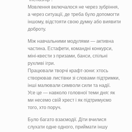
Мовлення включалося не через зубріння,
а через ситуації, де треба було допомогти
іншому, відстояти свою думку або виявити
доброту.
Між навчальними модулями — активна
частина. Естафети, командні конкурси,
міні-квести з призами, банси, спільні
рухливі ігри.
Працювали творчі крафт-зони: хтось
створював листівки зі словами підтримки,
інші малювали символи сили та надії.
Усе це — навколо головної теми дня: як
ми несемо свій хрест і як підтримуємо
того, хто поруч.
Було багато взаємодії. Діти вчилися
слухати одне одного, приймати іншу