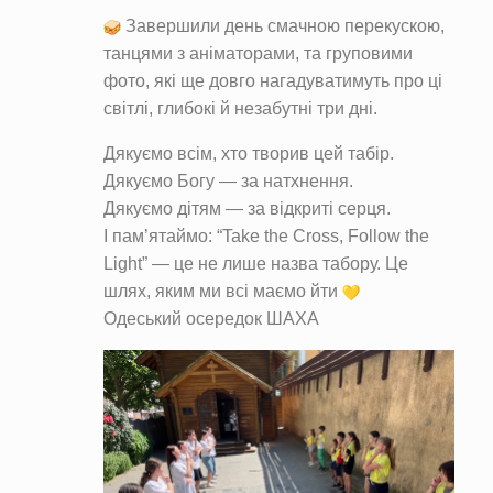
Завершили день смачною перекускою,
танцями з аніматорами, та груповими
фото, які ще довго нагадуватимуть про ці
світлі, глибокі й незабутні три дні.
Дякуємо всім, хто творив цей табір.
Дякуємо Богу — за натхнення.
Дякуємо дітям — за відкриті серця.
І пам’ятаймо: “Take the Cross, Follow the
Light” — це не лише назва табору. Це
шлях, яким ми всі маємо йти
Одеський осередок ШАХА