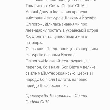
Товариства “Свята Софія” США в
Україні Данута Іванкович провела
змістовний екскурс «Шляхами Йосифа
Сліпого» , ділилась знаннями про
легендарну постать в українській історії
XX століття та цінностями з життя
патріярха .
Очільниця Представництва завершила
екскурсію словами Йосифа
Сліпого-«Не лякайтеся труднощів і
перепон, бо з нами Бог. Вірте у велике і
світле майбутнє Української Церкви і
народу, бо після Голготи, напевно,
прийде Воскресення» .
Пресслужба Товариства «Свята
Софія» США