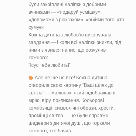
були закріплені наліпки з добрими
вчинками — «подаруй усмішку»,
«допоможи з рюкзаком», «обійми того, хто
сумує».
Кожна дитина з любов’ю виконувала
завдання — і коли всі наліпки зникли, під
ними з’явився напис, що розчулив
кожного:
“Ісус тебе любить!”
Але це ще не все! Кожна дитина
створила свою картину “Ваш шлях до
світла” — малюнок, який відображав її
мрію, віру, покликання. Кольорові
композиції, символічні образи, хрести,
промінці світла — це були справжні
шедеври з дитячої душі, що торкали
кожного, хто бачив.