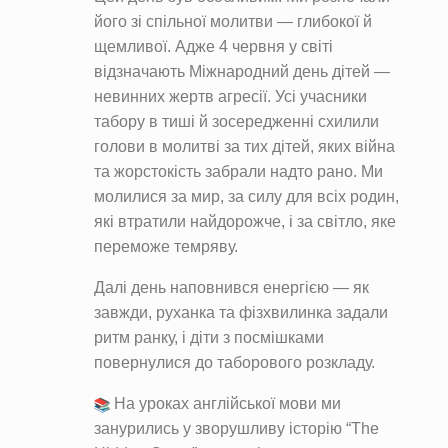
його зі спільної молитви — глибокої й
щемливої. Адже 4 червня у світі
відзначають Міжнародний день дітей —
невинних жертв агресії. Усі учасники
табору в тиші й зосередженні схилили
голови в молитві за тих дітей, яких війна
та жорстокість забрали надто рано. Ми
молилися за мир, за силу для всіх родин,
які втратили найдорожче, і за світло, яке
переможе темряву.
Далі день наповнився енергією — як
завжди, руханка та фізхвилинка задали
ритм ранку, і діти з посмішками
повернулися до таборового розкладу.
На уроках англійської мови ми
занурились у зворушливу історію “The