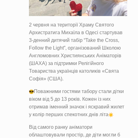
2 червня на території Храму Святого
Архистратига Михаїла в Одесі стартував
3-денний дитячий табір “Take the Cross,
Follow the Light”, організований Школою
Англомовних Християнських Аніматорів
(ШАХА) за підтримки Релігійного
Товариства українців католиків «Свята
Софія» (США).
Поважними гостями табору стали дітки
віком від 5 до 13 років. Кожен із них
отримав іменний значок і яскравий жилет
у колір перших спекотних днів літа
Від самого ранку аніматори
облаштовували простір, де діти могли б