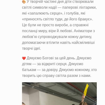
У творчій частині дня діти створювали
світлі символи надії — паперові ліхтарики,
які «запалюють серце», і голубів, які
«приносять світло туди, де його бракує».
Це були не просто вироби, а справжні
посланці миру, віри й любові. Аніматори з
любов’ю супроводжували кожну дитину,
допомагаючи втілити навіть найсміливіші
творчі ідеї.
Дякуємо Богові за цей день. Дякуємо
дітям — за відкриті серця. Дякуємо
батькам — за довіру. Дякуємо кожному, хто
творить цю справу світла разом з нами.