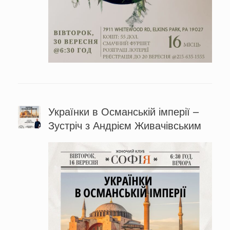
Українки в Османській імперії –
Зустріч з Андрієм Живачівським