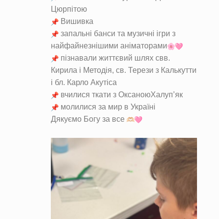
Цюрпітою
Вишивка
запальні банси та музичні ігри з
найфайнезнішими аніматорами
пізнавали життєвий шлях свв.
Кирила і Методія, св. Терези з Калькутти
і бл. Карло Акутіса
вчилися ткати з ОксаноюХалуп’як
молилися за мир в Україні
Дякуємо Богу за все