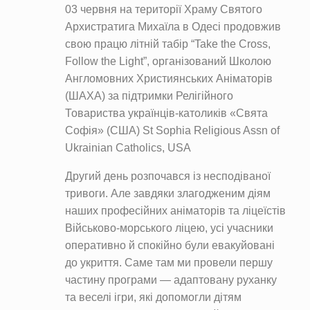
03 червня на території Храму Святого
Архистратига Михаїла в Одесі продовжив
свою працю літній табір “Take the Cross,
Follow the Light”, організований Школою
Англомовних Християнських Аніматорів
(ШАХА) за підтримки Релігійного
Товариства українців-католиків «Свята
Софія» (США) St Sophia Religious Assn of
Ukrainian Catholics, USA
Другий день розпочався із несподіваної
тривоги. Але завдяки злагодженим діям
наших професійних аніматорів та ліцеїстів
Військово-морського ліцею, усі учасники
оперативно й спокійно були евакуйовані
до укриття. Саме там ми провели першу
частину програми — адаптовану руханку
та веселі ігри, які допомогли дітям