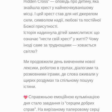
Hidden Cross” — оповідь про дитину, яка
знайшла хрест у найнеочікуванішому
місці. І цей хрест став для неї джерелом
сили, символом надії, любові та постійної
Божої присутності.
Історія надихнула дітей замислитися: що
означає “нести свій хрест” у житті? Чому
іноді саме за труднощами — ховається
світло?
Ми продовжили день вивченням нової
лексики, роботою в групах, діалогами та
розмовними іграми, де слова оживали у
щирих роздумах та спільному пошуку
істини.
Справжньою емоційною кульмінацією
дня стало завдання із “серцем добрих
справ”. На вирізаному паперовому серці