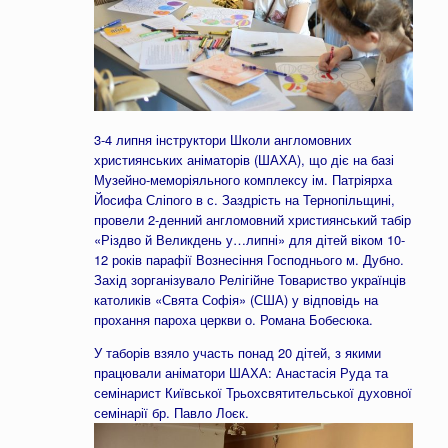
3-4 липня інструктори Школи англомовних
християнських аніматорів (ШАХА), що діє на базі
Музейно-меморіяльного комплексу ім. Патріярха
Йосифа Сліпого в с. Заздрість на Тернопільщині,
провели 2-денний англомовний християнський табір
«Різдво й Великдень у…липні» для дітей віком 10-
12 років парафії Вознесіння Господнього м. Дубно.
Захід зорганізувало Релігійне Товариство українців
католиків «Свята Софія» (США) у відповідь на
прохання пароха церкви о. Романа Бобесюка.
У таборів взяло участь понад 20 дітей, з якими
працювали аніматори ШАХА: Анастасія Руда та
семінарист Київської Трьохсвятительської духовної
семінарії бр. Павло Лоєк.