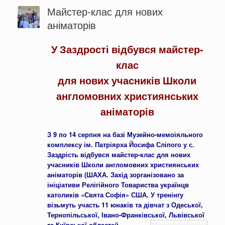
Майстер-клас для нових
аніматорів
У Заздрості відбувся майстер-
клас
для нових учасників Школи
англомовних християнських
аніматорів
З 9 по 14 серпня на базі Музейно-мемоіяльного
комплексу ім. Патріярха Йосифа Сліпого у с.
Заздрість відбувся майстер-клас для нових
учасників Школи англомовних християнських
аніматорів (ШАХА. Захід зорганізовано за
ініціативи Релігійного Товариства українцв
католиків «Свята Софія» США. У тренінгу
візьмуть участь 11 юнаків та дівчат з Одеської,
Тернопільської, Івано-Франківської, Львівської
та Київської областей.