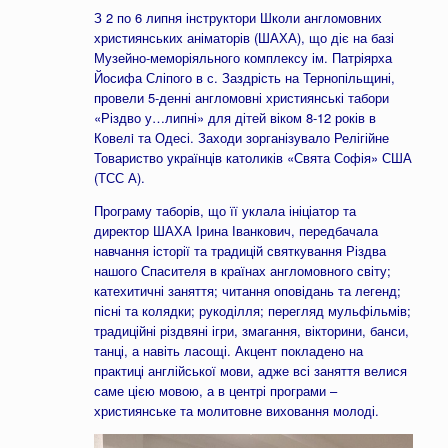
З 2 по 6 липня інструктори Школи англомовних
християнських аніматорів (ШАХА), що діє на базі
Музейно-меморіяльного комплексу ім. Патріярха
Йосифа Сліпого в с. Заздрість на Тернопільщині,
провели 5-денні англомовні християнські табори
«Різдво у…липні» для дітей віком 8-12 років в
Ковелi та Одесі. Заходи зорганізувало Релігійне
Товариство українців католиків «Свята Софія» США
(ТСС А).
Програму таборів, що її уклала ініціатор та
директор ШАХА Ірина Іванкович, передбачала
навчання історії та традицій святкування Різдва
нашого Спасителя в країнах англомовного світу;
катехитичні заняття; читання оповідань та легенд;
пісні та колядки; рукоділля; перегляд мульфільмів;
традиційні різдвяні ігри, змагання, вікторини, банси,
танці, а навіть ласощі. Акцент покладено на
практиці англійської мови, адже всі заняття велися
саме цією мовою, а в центрі програми –
християнське та молитовне виховання молоді.