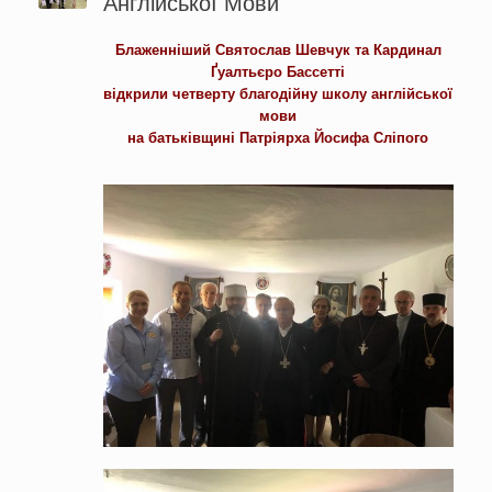
Англійської Мови
Блаженніший Святослав Шевчук та Кардинал
Ґуалтьєро Бассетті
відкрили четверту благодійну школу англійської
мови
на батьківщині Патріярха Йосифа Сліпого