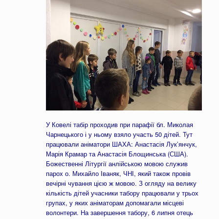
У Ковелі табір проходив при парафії бл. Миколая
Чарнецького і у ньому взяло участь 50 дітей. Тут
працювали аніматори ШАХА: Анастасія Лук’янчук,
Марія Крамар та Анастасія Блощинська (США).
Божественні Літургії анлійською мовою служив
парох о. Михайло Іваняк, ЧНІ, який також провів
вечірні чування цією ж мовою. З огляду на велику
кількість дітей учасники табору працювали у трьох
групах, у яких аніматорам допомагали місцеві
волонтери. На завершення табору, 6 липня отець