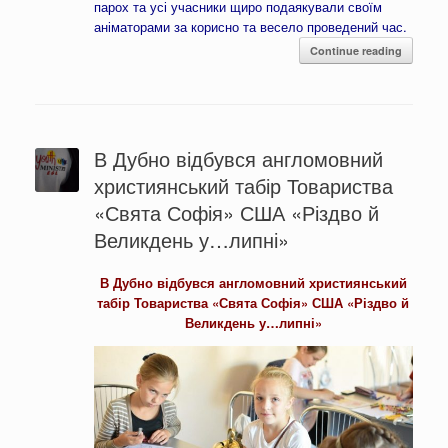
парох та усі учасники щиро подаякували своїм
аніматорами за корисно та весело проведений час.
Continue reading
В Дубно відбувся англомовний
християнський табір Товариства
«Свята Софія» США «Різдво й
Великдень у…липні»
В Дубно відбувся англомовний християнський
табір Товариства «Свята Софія» США «Різдво й
Великдень у…липні»