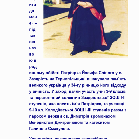
ити
до
мен
е» –
під
так
ою
наз
во
ю в
род
инному обійсті Патріярха Йосифа Сліпого у с.
Заздрість на Тернопільщині вшанували пам’ять
великого українця у 34-ту річницю його відходу
у вічність. У заході взяли участь учні 3-9 класів
та перагогічний колектив Заздрістської ЗОШ І-ІІ
ступенів, яка носить ім’я Патріярха, та учениці
9-10 кл. Колодіївської ЗОШ І-ІІІ ступенів разом з
парохом церкви св. Димитрія єромонахом
Венедиктом Джигринюком та катехитом
Галиною Смакулою.
Урочистість розпочалася заупокійною