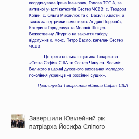
координувала Ірина Іванкович, Голова ТСС А, за
активної участі катехитів Сестер ЧСВВ: с. Теодори
Копин, с. Ольги Михайлюк та с. Василії Хвасти, а
також за підтримки волонтерів: Андрія Перронґа,
Катерини Городенчук та Меланії Шніцер.
Божественну Літургію на закриття табору
відслужив о. монс. Петро Васло, капелан Сестер
ЧСВВ.
Це третя спільна ініціятива Товариства
«Свята Софія» США та Сестер Чину св. Василія
Великого в царині духовного виховання молодого
покоління українців «в розсіянні сущих».
Прес-служба Товариства «Свята Софія» США
Завершили Ювілейний рік
патріарха Йосифа Сліпого