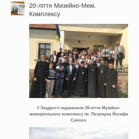
20-ліття Мизейно-Мем.
Комплексу
У Заздрості відзначили 20-ліття Музейно-
меморіяльного комплексу ім. Патріярха Йосифа
Сліпого